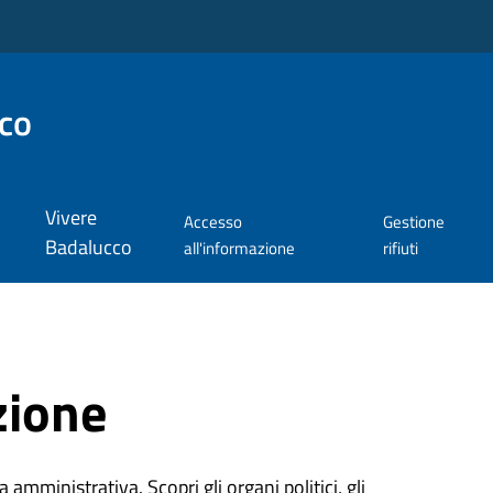
co
Vivere
Accesso
Gestione
Badalucco
all'informazione
rifiuti
zione
 amministrativa. Scopri gli organi politici, gli