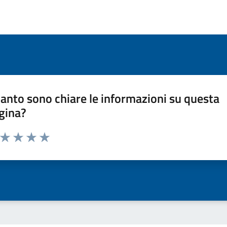
anto sono chiare le informazioni su questa
gina?
a da 1 a 5 stelle la pagina
ta 1 stelle su 5
Valuta 2 stelle su 5
Valuta 3 stelle su 5
Valuta 4 stelle su 5
Valuta 5 stelle su 5