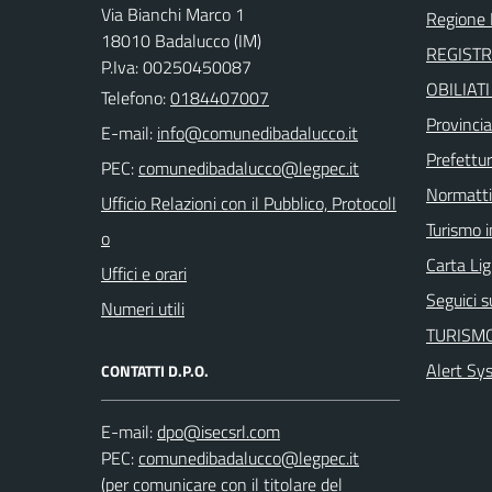
Via Bianchi Marco 1
Regione 
18010 Badalucco (IM)
REGIST
P.Iva: 00250450087
OBILIAT
Telefono:
0184407007
Provincia
E-mail:
Prefettur
PEC:
Normatt
Ufficio Relazioni con il Pubblico, Protocoll
Turismo i
o
Carta Ligu
Uffici e orari
Seguici 
Numeri utili
TURISMO
Alert Sy
CONTATTI D.P.O.
E-mail:
PEC:
(per comunicare con il titolare del