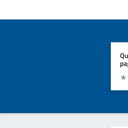
Qu
pa
Valut
Valu