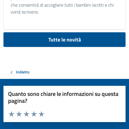
che consentirà di accogliere tutti i bambini iscritti e chi
vorrà iscriversi.
Tutte le novità
Indietro
Quanto sono chiare le informazioni su questa
pagina?
Valuta da 1 a 5 stelle la pagina
Valuta 1 stelle su 5
Valuta 2 stelle su 5
Valuta 3 stelle su 5
Valuta 4 stelle su 5
Valuta 5 stelle su 5