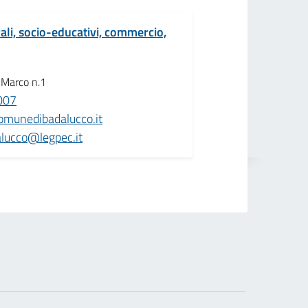
rali, socio-educativi, commercio,
 Marco n.1
007
omunedibadalucco.it
lucco@legpec.it