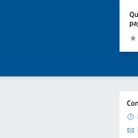
Qu
pa
Valut
Valu
Con