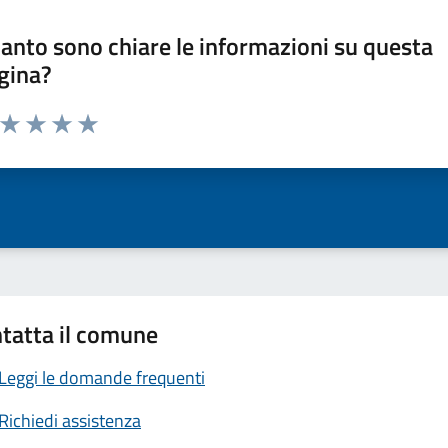
anto sono chiare le informazioni su questa
gina?
a da 1 a 5 stelle la pagina
ta 1 stelle su 5
Valuta 2 stelle su 5
Valuta 3 stelle su 5
Valuta 4 stelle su 5
Valuta 5 stelle su 5
tatta il comune
Leggi le domande frequenti
Richiedi assistenza