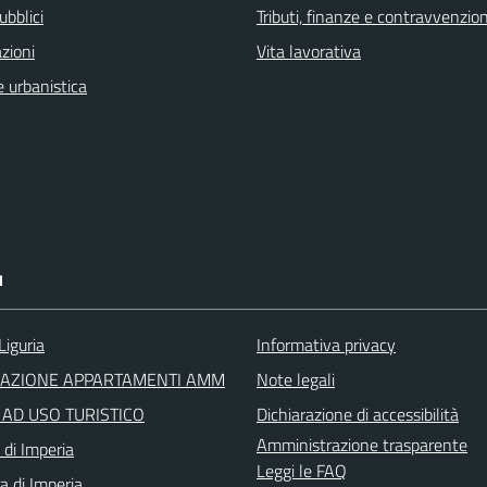
ubblici
Tributi, finanze e contravvenzion
zioni
Vita lavorativa
 urbanistica
I
Liguria
Informativa privacy
RAZIONE APPARTAMENTI AMM
Note legali
I AD USO TURISTICO
Dichiarazione di accessibilità
Amministrazione trasparente
 di Imperia
Leggi le FAQ
a di Imperia