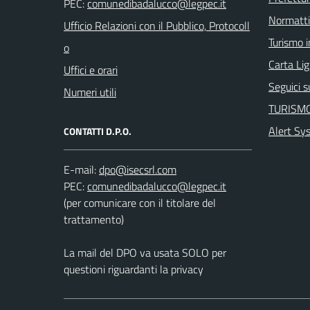
PEC:
Normatt
Ufficio Relazioni con il Pubblico, Protocoll
Turismo i
o
Carta Ligu
Uffici e orari
Seguici 
Numeri utili
TURISMO
Alert Sy
CONTATTI D.P.O.
E-mail:
PEC:
(per comunicare con il titolare del
trattamento)
La mail del DPO va usata SOLO per
questioni riguardanti la privacy