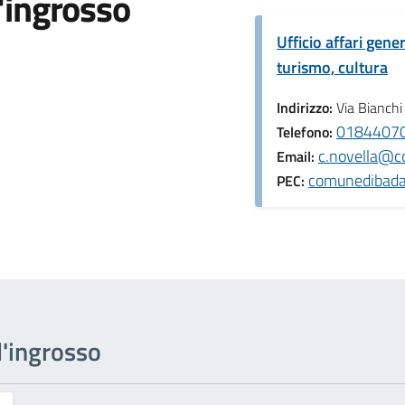
'ingrosso
Ufficio affari gene
turismo, cultura
Indirizzo:
Via Bianchi
0184407
Telefono:
c.novella@c
Email:
comunedibada
PEC:
ll'ingrosso