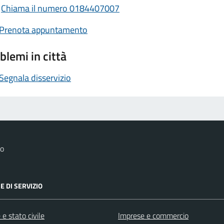
Chiama il numero 0184407007
Prenota appuntamento
blemi in città
Segnala disservizio
co
E DI SERVIZIO
e stato civile
Imprese e commercio