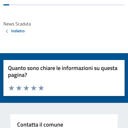
News Scaduta
Indietro
Quanto sono chiare le informazioni su questa
pagina?
Valuta da 1 a 5 stelle la pagina
Valuta 1 stelle su 5
Valuta 2 stelle su 5
Valuta 3 stelle su 5
Valuta 4 stelle su 5
Valuta 5 stelle su 5
Contatta il comune