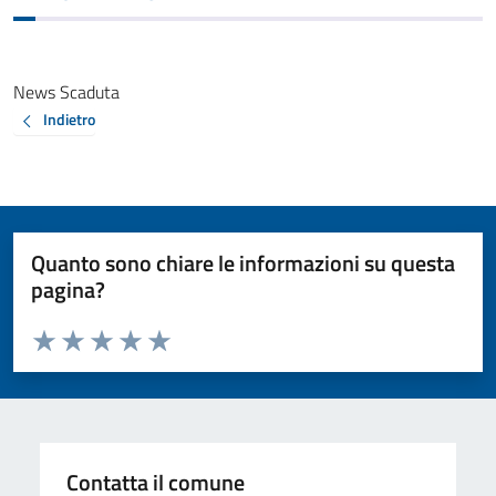
News Scaduta
Indietro
Quanto sono chiare le informazioni su questa
pagina?
Valuta da 1 a 5 stelle la pagina
Valuta 1 stelle su 5
Valuta 2 stelle su 5
Valuta 3 stelle su 5
Valuta 4 stelle su 5
Valuta 5 stelle su 5
Contatta il comune