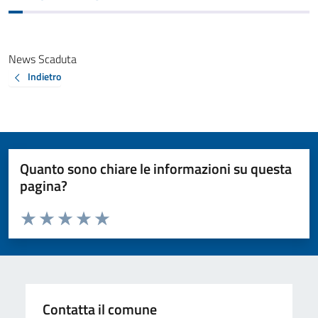
News Scaduta
Indietro
Quanto sono chiare le informazioni su questa
pagina?
Valuta da 1 a 5 stelle la pagina
Valuta 1 stelle su 5
Valuta 2 stelle su 5
Valuta 3 stelle su 5
Valuta 4 stelle su 5
Valuta 5 stelle su 5
Contatta il comune