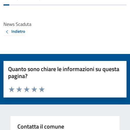
News Scaduta
Indietro
Quanto sono chiare le informazioni su questa
pagina?
Valuta da 1 a 5 stelle la pagina
Valuta 1 stelle su 5
Valuta 2 stelle su 5
Valuta 3 stelle su 5
Valuta 4 stelle su 5
Valuta 5 stelle su 5
Contatta il comune