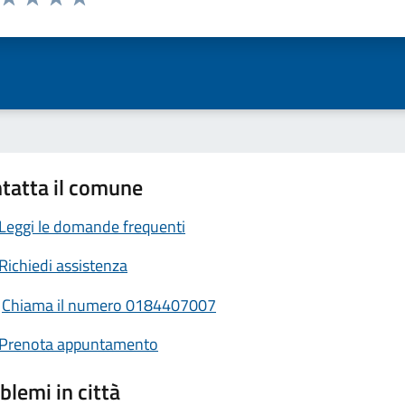
ta 1 stelle su 5
Valuta 2 stelle su 5
Valuta 3 stelle su 5
Valuta 4 stelle su 5
Valuta 5 stelle su 5
tatta il comune
Leggi le domande frequenti
Richiedi assistenza
Chiama il numero 0184407007
Prenota appuntamento
blemi in città